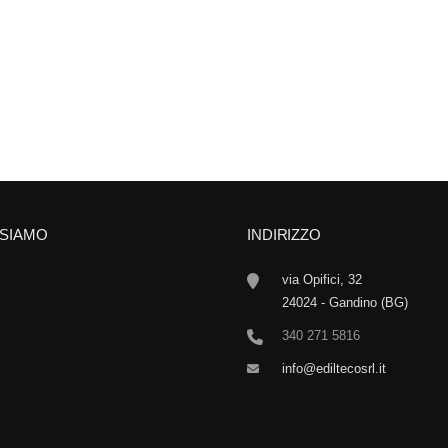
 SIAMO
INDIRIZZO
via Opifici, 32
24024 - Gandino (BG)
340 271 5816
info@ediltecosrl.it