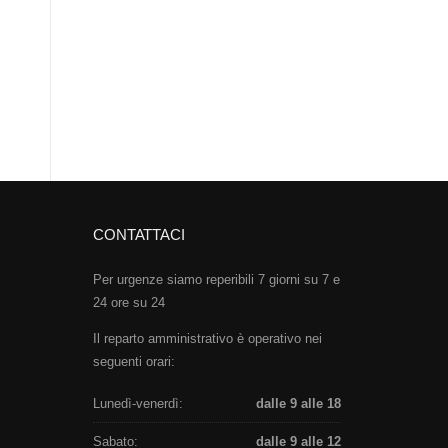
CONTATTACI
Per urgenze siamo reperibili 7 giorni su 7 e
24 ore su 24
Il reparto amministrativo è operativo nei
seguenti orari:
Lunedì-venerdì:
dalle 9 alle 18
Sabato:
dalle 9 alle 12