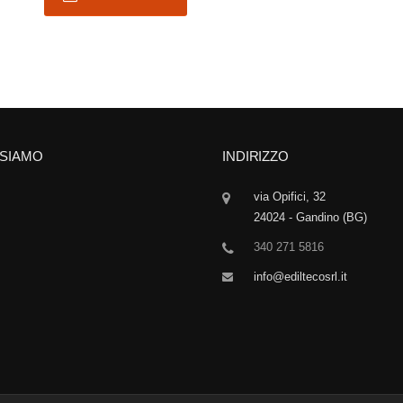
 SIAMO
INDIRIZZO
via Opifici, 32
24024 - Gandino (BG)
340 271 5816
info@ediltecosrl.it