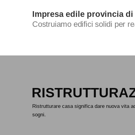
Skip
to
Impresa edile provincia di
content
Costruiamo edifici solidi per r
RISTRUTTURAZ
Ristrutturare casa significa dare nuova vita a
sogni.