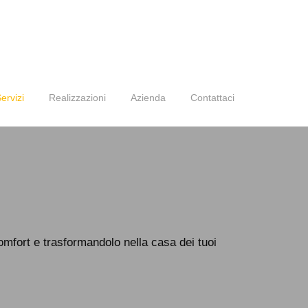
ervizi
Realizzazioni
Azienda
Contattaci
omfort e trasformandolo nella casa dei tuoi