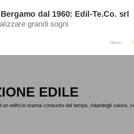
 Bergamo dal 1960: Edil-Te.Co. srl
ealizzare grandi sogni
Home
S
IONE EDILE
d un edificio oramai consunto dal tempo, ridandogli valore, c