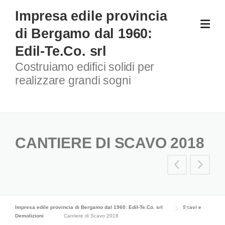
Skip
Impresa edile provincia
to
di Bergamo dal 1960:
content
Edil-Te.Co. srl
Costruiamo edifici solidi per
realizzare grandi sogni
CANTIERE DI SCAVO 2018
Impresa edile provincia di Bergamo dal 1960: Edil-Te.Co. srl
Scavi e
Demolizioni
Cantiere di Scavo 2018