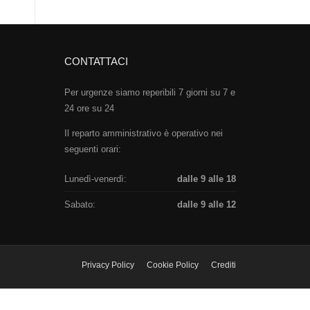
CONTATTACI
Per urgenze siamo reperibili 7 giorni su 7 e
24 ore su 24
Il reparto amministrativo è operativo nei
seguenti orari:
Lunedì-venerdì:
dalle 9 alle 18
Sabato:
dalle 9 alle 12
Privacy Policy
Cookie Policy
Crediti