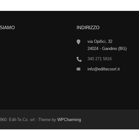
 SIAMO
INDIRIZZO
via Opifici, 32
24024 - Gandino (BG)
340 271 5816
info@ediltecosrl.it
960: Edil-Te.Co. srl - Theme by
WPCharming