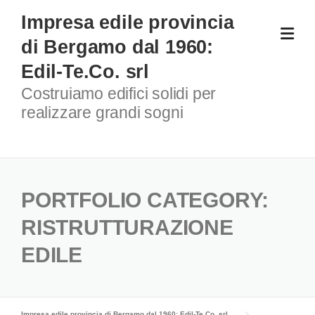
Skip
Impresa edile provincia
to
di Bergamo dal 1960:
content
Edil-Te.Co. srl
Costruiamo edifici solidi per
realizzare grandi sogni
PORTFOLIO CATEGORY:
RISTRUTTURAZIONE
EDILE
Impresa edile provincia di Bergamo dal 1960: Edil-Te.Co. srl